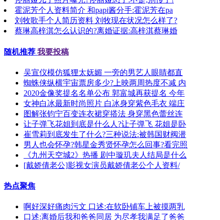
霍泥芳个人资料简介 和papi酱分手:霍泥芳在pa
刘牧歌手个人简历资料 刘牧现在状况怎么样了?
蔡琳高梓淇怎么认识的?离婚证据:高梓淇蔡琳婚
随机推荐
我要投稿
吴宣仪模仿狐狸太妩媚 一旁的男艺人眼睛都直
蜘蛛侠纵横宇宙票房多少?上映两周热度不减 内
2020金像奖提名名单公布 郭富城再获提名 今年
女神白冰最新时尚照片 白冰身穿紫色毛衣 端庄
图解张钧宁百变连衣裙穿搭法 身穿黑色蕾丝连
让子弹飞花姐到底是什么人?让子弹飞 花姐是卧
崔雪莉到底发生了什么?三种说法:被韩国财阀潜
男人也会怀孕?韩星金秀贤怀孕怎么回事?看完照
《九州天空城2》热播 剧中璇玑夫人结局是什么
[戴娇倩老公]影视女演员戴娇倩老公个人资料/
热点聚焦
啊好深好痛肉污文 口述:在软卧铺车上被摸两乳
口述:离婚后我和爸爸同居 为尽孝我满足了爸爸