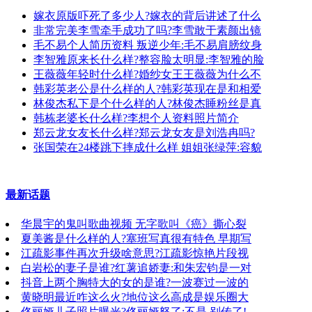
嫁衣原版吓死了多少人?嫁衣的背后讲述了什么
非常完美李雪牵手成功了吗?李雪敢于素颜出镜
毛不易个人简历资料 叛逆少年:毛不易肩膀纹身
李智雅原来长什么样?整容脸太明显:李智雅的脸
王薇薇年轻时什么样?婚纱女王王薇薇为什么不
韩彩英老公是什么样的人?韩彩英现在是和相爱
林俊杰私下是个什么样的人?林俊杰睡粉丝是真
韩栋老婆长什么样?李想个人资料照片简介
郑云龙女友长什么样?郑云龙女友是刘浩冉吗?
张国荣在24楼跳下摔成什么样 姐姐张绿萍:容貌
最新话题
华晨宇的鬼叫歌曲视频 无字歌叫《癌》撕心裂
夏美酱是什么样的人?塞班写真很有特色 早期写
江疏影事件再次升级啥意思?江疏影惊艳片段视
白岩松的妻子是谁?红薯追娇妻:和朱宏钧是一对
抖音上两个胸特大的女的是谁?一波赛过一波的
黄晓明最近咋这么火?地位这么高成是娱乐圈大
佟丽娅儿子照片曝光?佟丽娅怒了:不是,别传了!