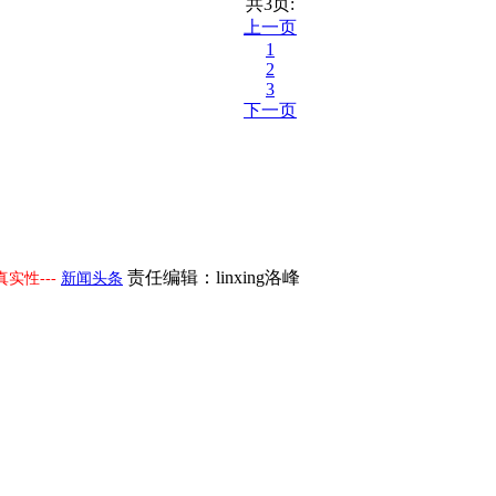
共3页:
上一页
1
2
3
下一页
责任编辑：linxing洛峰
实性---
新闻头条