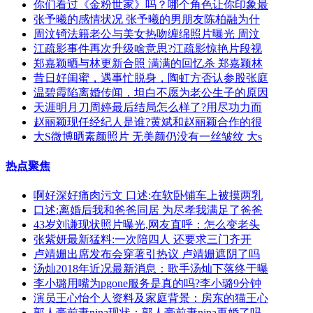
你们看过《金粉世家》吗？哪个角色让你印象最
张予曦的感情状况 张予曦的男朋友陈柏融为什
周汶锜法籍老公与美女热吻缠绵照片曝光 周汶
江疏影事件再次升级啥意思?江疏影惊艳片段视
郑嘉颖晒与林更新合照 满满的回忆杀 郑嘉颖林
昔日好闺蜜，遇事忙脱身，陶虹方否认参股张庭
温碧霞陷离婚传闻，坦白不愿为老公生子的原因
天涯明月刀周婷最后结局怎么样了?用尽功力而
赵丽颖现任经纪人是谁?黄斌和赵丽颖合作的很
大S微博晒素颜照片 无美颜仍没有一丝皱纹 大s
热点聚焦
啊好深好痛肉污文 口述:在软卧铺车上被摸两乳
口述:离婚后我和爸爸同居 为尽孝我满足了爸爸
43岁刘谦现状照片曝光,网友直呼：怎么变老头
张紫妍最新猛料:一次陪四人 还要求三门齐开
卢靖姗出席发布会穿著引热议 卢靖姗遮阴了吗
汤灿2018年近况最新消息：歌手汤灿下落终于曝
李小璐用嘴为pgone服务是真的吗?李小璐9分钟
演员王心怡个人资料及家庭背景：房东的猫王心
郭人豪前妻nina现状：郭人豪前妻nina再婚了吗