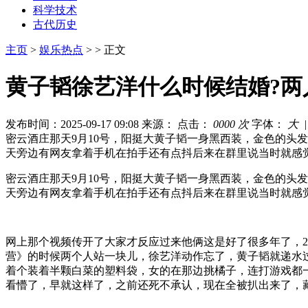
科学技术
古代历史
主页
>
娱乐热点
> > 正文
黄子韬徐艺洋什么时候结婚?两
发布时间：2025-09-17 09:08
来源：
点击：
0000 次
字体：
大
密云酒庄那天9月10号，阳挺大黄子韬一身黑西装，金色的头
天旁边有网友拿着手机在拍手还有点抖后来在群里说当时就感
密云酒庄那天9月10号，阳挺大黄子韬一身黑西装，金色的头
天旁边有网友拿着手机在拍手还有点抖后来在群里说当时就感
网上那个视频传开了大家才反应过来他俩这是好了很多年了，20
营》的时候两个人站一块儿，徐艺洋动作忘了，黄子韬就递水
着个装着半颗白菜的塑料袋，女的在那边挑橘子，连打游戏都一起
看懵了，早就这样了，之前还死不承认，现在全被扒出来了，