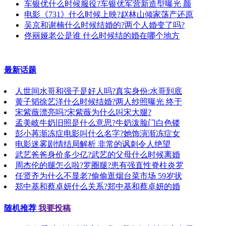
车银优什么时候服役?车银优军营新造型曝光 颜
电影《731》什么时候上映?赵林山倾家荡产还原
吴京和谢楠什么时候结婚的?两个人婚变了吗?
佟丽娅老公是谁 什么时候结的婚在哪个地方
最新话题
人世间水哥和强子是好人吗?真实身份:水哥到底
黄子韬徐艺洋什么时候结婚?两人纱照曝光 终于
宋紫薇漂亮吗?宋紫薇为什么叫宋大腿?
孟美岐牛奶旧照是什么意思?牛奶泼脸门白色镂
彭小苒渐冻症电影叫什么名字?她饰演渐冻症女
电影迷雾剧情结局解析 非常的讽刺令人绝望
武艺爸爸身价多少亿?武艺的父母什么时候离婚
周杰伦的腿怎么啦?罗圈腿?患有强直性脊柱炎罗
任贤齐为什么不显老?偷偷逛烟台菜市场 59岁状
郑中基和蔡卓妍什么关系?郑中基和蔡卓妍的婚
随机推荐
我要投稿