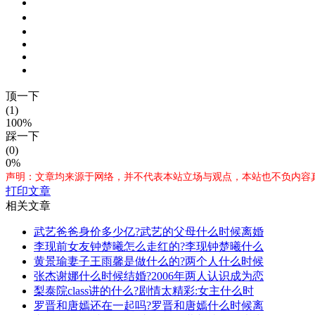
顶一下
(1)
100%
踩一下
(0)
0%
声明：文章均来源于网络，并不代表本站立场与观点，本站也不负内容真
打印文章
相关文章
武艺爸爸身价多少亿?武艺的父母什么时候离婚
李现前女友钟楚曦怎么走红的?李现钟楚曦什么
黄景瑜妻子王雨馨是做什么的?两个人什么时候
张杰谢娜什么时候结婚?2006年两人认识成为恋
梨泰院class讲的什么?剧情太精彩:女主什么时
罗晋和唐嫣还在一起吗?罗晋和唐嫣什么时候离